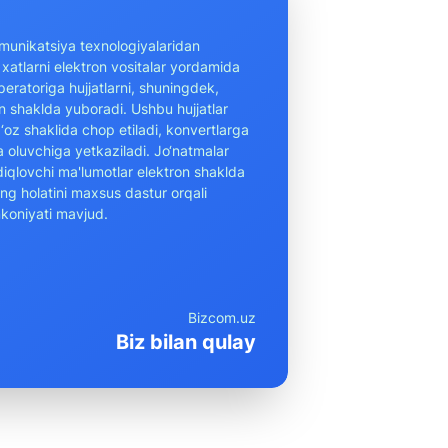
unikatsiya texnologiyalaridan
 xatlarni elektron vositalar yordamida
eratoriga hujjatlarni, shuningdek,
on shaklda yuboradi. Ushbu hujjatlar
oz shaklida chop etiladi, konvertlarga
ida oluvchiga yetkaziladi. Jo‘natmalar
sdiqlovchi ma'lumotlar elektron shaklda
ing holatini maxsus dastur orqali
mkoniyati mavjud.
Bizcom.uz
Biz bilan qulay