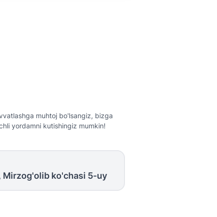
vvatlashga muhtoj bo'lsangiz, bizga
nchli yordamni kutishingiz mumkin!
 Mirzog'olib ko'chasi 5-uy