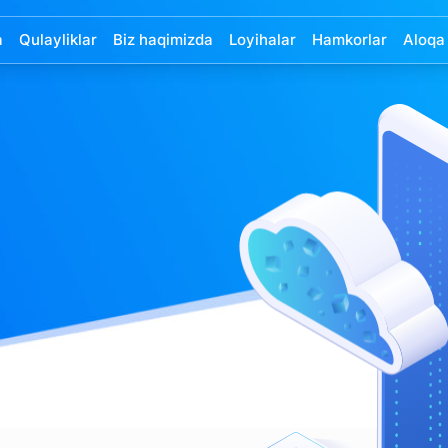
a
Qulayliklar
Biz haqimizda
Loyihalar
Hamkorlar
Aloqa