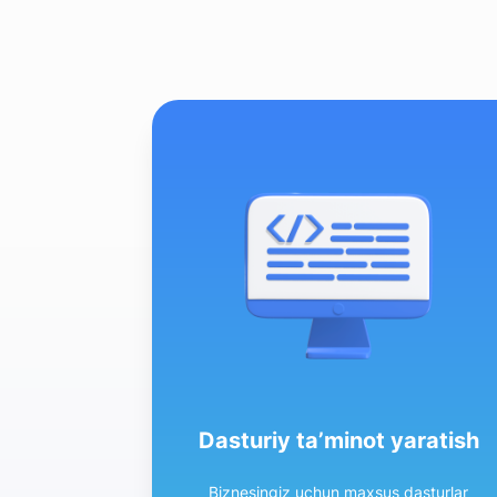
Dasturiy ta’minot yaratish
Biznesingiz uchun maxsus dasturlar