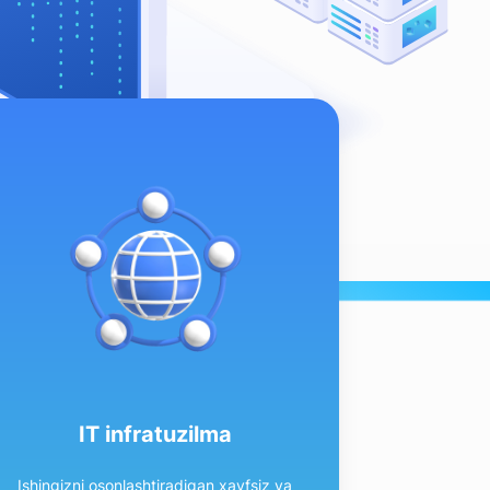
IT infratuzilma
Ishingizni osonlashtiradigan xavfsiz va