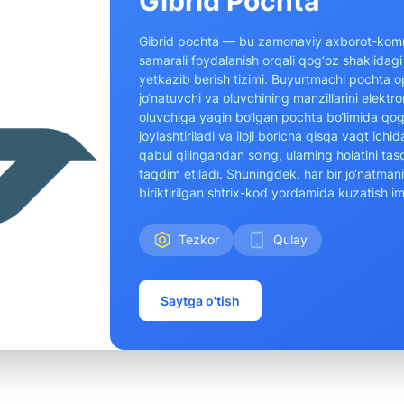
Gibrid Pochta
Gibrid pochta — bu zamonaviy axborot-komm
samarali foydalanish orqali qog‘oz shaklidagi
yetkazib berish tizimi. Buyurtmachi pochta op
jo‘natuvchi va oluvchining manzillarini elektr
oluvchiga yaqin bo‘lgan pochta bo‘limida qog‘
joylashtiriladi va iloji boricha qisqa vaqt ich
qabul qilingandan so‘ng, ularning holatini ta
taqdim etiladi. Shuningdek, har bir jo‘natman
biriktirilgan shtrix-kod yordamida kuzatish i
Tezkor
Qulay
Saytga o'tish