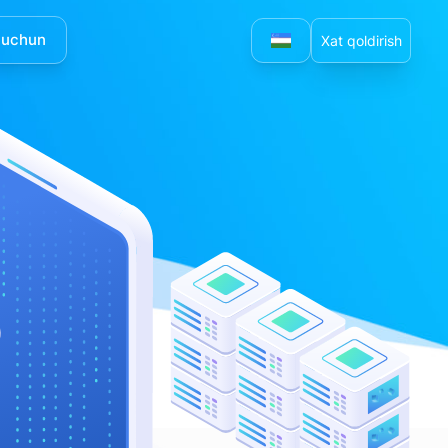
 uchun
Xat qoldirish