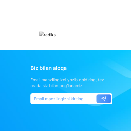
Biz bilan aloqa
Email manzilingizni yozib qoldiring, tez
orada siz bilan bog'lanamiz