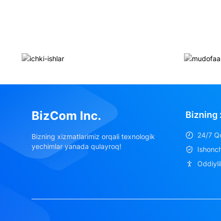
BizCom Inc.
Bizning 
24/7 Qo
Bizning xizmatlarimiz orqali texnologik
yechimlar yanada qulayroq!
Ishonchl
Oddiyli