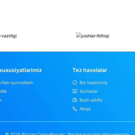
xususiyatlarimiz
Tez havolalar
'llab-quvvatlash
Biz haqimizda
ilik
Xizmatlar
k
Bosh sahifa
Aloqa
© 2024 Bizcom Consulting Inc. Barcha huquqlar himoyalangan.